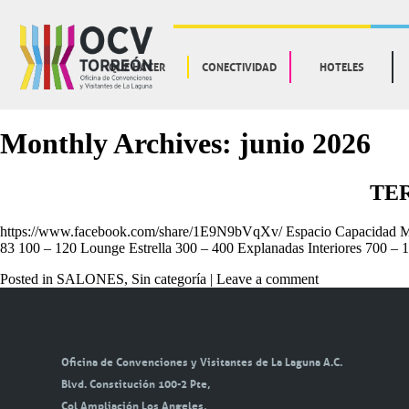
QUE HACER
CONECTIVIDAD
HOTELES
Monthly Archives:
junio 2026
TE
https://www.facebook.com/share/1E9N9bVqXv/ Espacio Capacidad Máx
83 100 – 120 Lounge Estrella 300 – 400 Explanadas Interiores 700 
Posted in
SALONES
,
Sin categoría
|
Leave a comment
Oficina de Convenciones y Visitantes de La Laguna A.C.
Blvd. Constitución 100-2 Pte,
Col Ampliación Los Angeles,