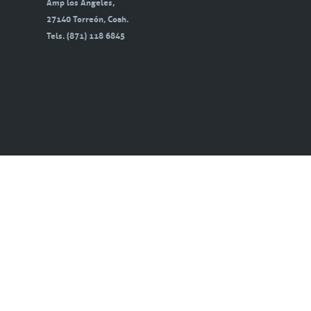
Amp los Ángeles,
27140 Torreón, Coah.
Tels. (871) 118 6845