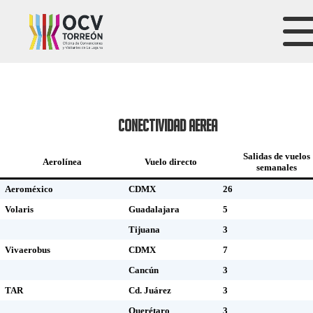
CONECTIVIDAD AEREA
Salidas de vuelos
Aerolínea
Vuelo directo
semanales
Aeroméxico
CDMX
26
Volaris
Guadalajara
5
Tijuana
3
Vivaerobus
CDMX
7
Cancún
3
TAR
Cd. Juárez
3
Querétaro
3