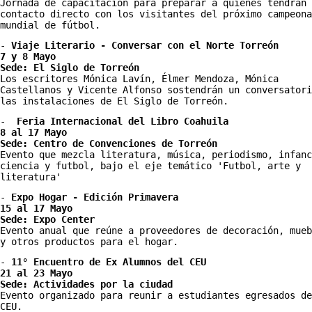
Jornada de capacitación para preparar a quienes tendrán 
contacto directo con los visitantes del próximo campeona
mundial de fútbol.
- 
Viaje Literario - Conversar con el Norte Torreón
7 y 8 Mayo
Sede: El Siglo de Torreón
Los escritores Mónica Lavín, Élmer Mendoza, Mónica 
Castellanos y Vicente Alfonso sostendrán un conversatori
las instalaciones de El Siglo de Torreón.
-  
Feria Internacional del Libro Coahuila 
8 al 17 Mayo
Sede: Centro de Convenciones de Torreón
Evento que mezcla literatura, música, periodismo, infanc
ciencia y futbol, bajo el eje temático 'Futbol, arte y 
literatura'
- 
Expo Hogar - Edición Primavera 
15 al 17 Mayo 
Sede: Expo Center
Evento anual que reúne a proveedores de decoración, mueb
y otros productos para el hogar. 
- 
11° Encuentro de Ex Alumnos del CEU
21 al 23 Mayo 
Sede: Actividades por la ciudad
Evento organizado para reunir a estudiantes egresados de
CEU. 