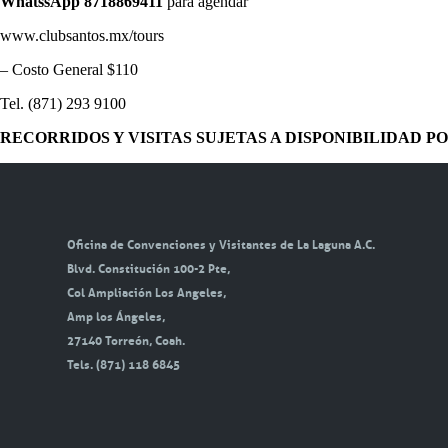
WhatssApp 8718869411
para agendar
www.clubsantos.mx/tours
– Costo General $110
Tel. (871) 293 9100
RECORRIDOS Y VISITAS SUJETAS A DISPONIBILIDAD P
Oficina de Convenciones y Visitantes de La Laguna A.C.
Blvd. Constitución 100-2 Pte,
Col Ampliación Los Angeles,
Amp los Ángeles,
27140 Torreón, Coah.
Tels. (871) 118 6845